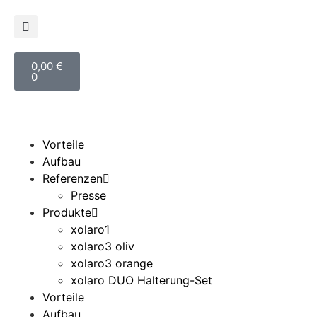
0,00
€
0
Vorteile
Aufbau
Referenzen
Presse
Produkte
xolaro1
xolaro3 oliv
xolaro3 orange
xolaro DUO Halterung-Set
Vorteile
Aufbau